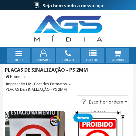
Seja bem vindo a nossa loja
MENU
CADASTRO
CONTATO
PRODUTOS
CARRINHO
PLACAS DE SINALIZAÇÃO - PS 2MM
»
Home
Impressão UV - Grandes Formatos
»
PLACAS DE SINALIZAÇÃO - PS 2MM
Escolher ordem
Novo