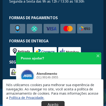
Segunda a Sexta das 9h as 12h / 13:30 as 18:30h
FORMAS DE PAGAMENTOS
FORMAS DE ENTREGA
Posso ajudar?
SEGURANÇA
Atendimento
(51) 99146-3955
Nós utilizamos cookies para melhorar sua experiência de
navegação. Ao navegar no site, você aceita a política de
armazenamento de cookies.
Para mais informações acesse
a
Política de Privacidade.
Aceito