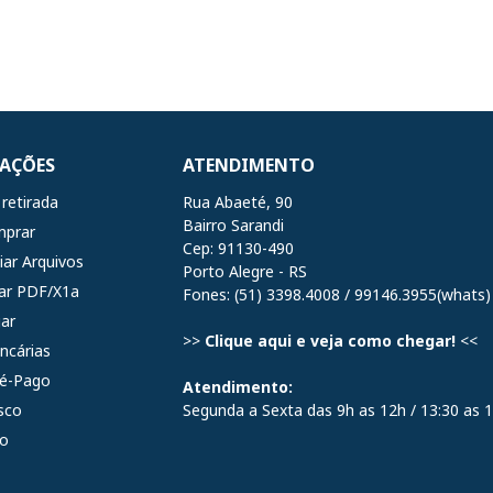
AÇÕES
ATENDIMENTO
retirada
Rua Abaeté, 90
Bairro Sarandi
prar
Cep: 91130-490
ar Arquivos
Porto Alegre - RS
ar PDF/X1a
Fones: (51) 3398.4008 / 99146.3955(whats)
ar
>>
Clique aqui e veja como chegar!
<<
ncárias
ré-Pago
Atendimento:
sco
Segunda a Sexta das 9h as 12h / 13:30 as 
o